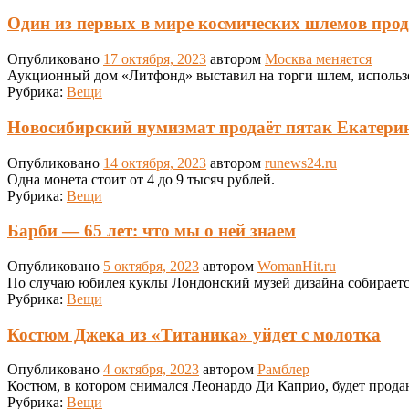
Один из первых в мире космических шлемов прод
Опубликовано
17 октября, 2023
автором
Москва меняется
Аукционный дом «Литфонд» выставил на торги шлем, использ
Рубрика:
Вещи
Новосибирский нумизмат продаёт пятак Екатерин
Опубликовано
14 октября, 2023
автором
runews24.ru
Одна монета стоит от 4 до 9 тысяч рублей.
Рубрика:
Вещи
Барби — 65 лет: что мы о ней знаем
Опубликовано
5 октября, 2023
автором
WomanHit.ru
По случаю юбилея куклы Лондонский музей дизайна собираетс
Рубрика:
Вещи
Костюм Джека из «Титаника» уйдет с молотка
Опубликовано
4 октября, 2023
автором
Рамблер
Костюм, в котором снимался Леонардо Ди Каприо, будет продан 
Рубрика:
Вещи