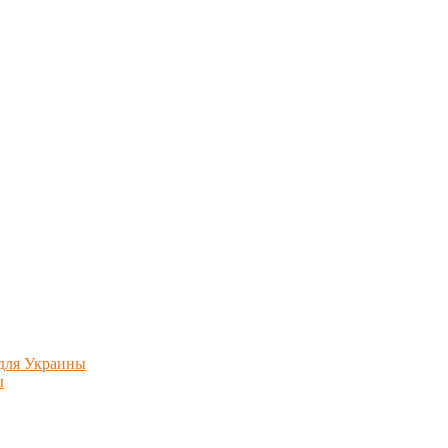
 для Украины
ы