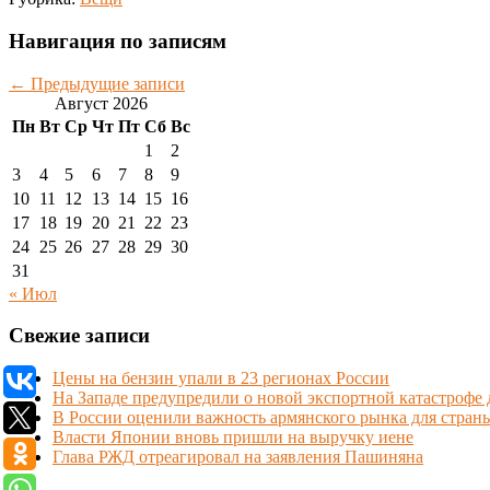
Навигация по записям
←
Предыдущие записи
Август 2026
Пн
Вт
Ср
Чт
Пт
Сб
Вс
1
2
3
4
5
6
7
8
9
10
11
12
13
14
15
16
17
18
19
20
21
22
23
24
25
26
27
28
29
30
31
« Июл
Свежие записи
Цены на бензин упали в 23 регионах России
На Западе предупредили о новой экспортной катастрофе
В России оценили важность армянского рынка для стран
Власти Японии вновь пришли на выручку иене
Глава РЖД отреагировал на заявления Пашиняна