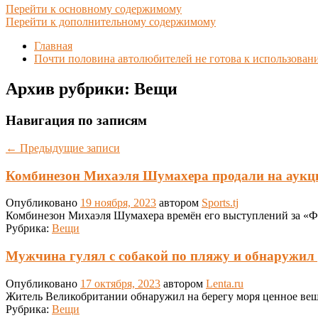
Перейти к основному содержимому
Перейти к дополнительному содержимому
Главная
Почти половина автолюбителей не готова к использова
Архив рубрики:
Вещи
Навигация по записям
←
Предыдущие записи
Комбинезон Михаэля Шумахера продали на аукци
Опубликовано
19 ноября, 2023
автором
Sports.tj
Комбинезон Михаэля Шумахера времён его выступлений за «Фе
Рубрика:
Вещи
Мужчина гулял с собакой по пляжу и обнаружил
Опубликовано
17 октября, 2023
автором
Lenta.ru
Житель Великобритании обнаружил на берегу моря ценное вещ
Рубрика:
Вещи