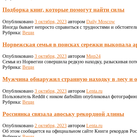
Подборка книг, которые помогут найти силы
Опубликовано
3 октября, 2023
автором
Daily Moscow
Иногда бывает непросто справиться с трудностями и обстоятел
Рубрика:
Вещи
Норвежская семья в поисках сережки выкопала 
Опубликовано
3 октября, 2023
автором
Мир24
Семья из Норвегии совершила редкую находку, разыскивая пот
Рубрика:
Вещи
Мужчина обнаружил странную находку в лесу и о
Опубликовано
3 октября, 2023
автором
Lenta.ru
Пользователь Reddit с ником darbsllim опубликовал фотографи
Рубрика:
Вещи
Россиянка связала авоську рекордной длины
Опубликовано
2 октября, 2023
автором
Lenta.ru
Об этом сообщается на официальном сайте Книги рекордов Рос
Рубрика:
Вещи