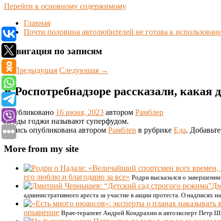
Перейти к основному содержимому
Главная
Почти половина автолюбителей не готова к использова
Навигация по записям
←
Предыдущая
Следующая
→
В Роспотребнадзоре рассказали, какая 
Опубликовано
16 июня, 2023
автором
Рамблер
Ягоды годжи называют суперфудом.
Запись опубликована автором
Рамблер
в рубрике
Еда
. Добавьт
More from my site
его люблю и благодарю за все»
Родри высказался о завершении
Дм
административного ареста за участие в акции протеста. О надписях н
опьянение
Врач-терапевт Андрей Кондрахин и автоэксперт Петр Шк