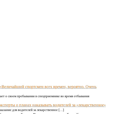
 «Величайший спортсмен всех времен, вероятно. Очень
вает о своем пребывании в спецприемнике во время отбывания
эксперты о планах наказывать водителей за «лекарственное»
азание для водителей за лекарственное […]