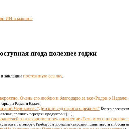
нию ИИ в машине
доступная ягода полезнее годжи
е в закладки
постоянную ссылку
.
Родри о Надале:
 карьеры Рафаэля Надаля.
итрий Чернышев: “Детский сад строгого режима”
Блогер рассказы
а стенах, правилах передачи продуктов и […]
«Есть много нюансов»: 
уматов в разговоре с Рамблером прокомментировали планы ввести в России нак