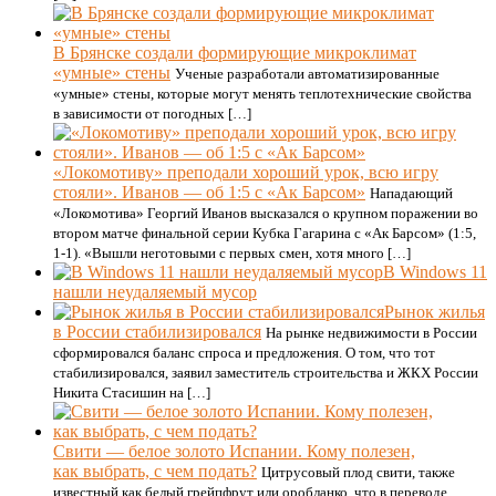
В Брянске создали формирующие микроклимат
«умные» стены
Ученые разработали автоматизированные
«умные» стены, которые могут менять теплотехнические свойства
в зависимости от погодных […]
«Локомотиву» преподали хороший урок, всю игру
стояли». Иванов — об 1:5 с «Ак Барсом»
Нападающий
«Локомотива» Георгий Иванов высказался о крупном поражении во
втором матче финальной серии Кубка Гагарина с «Ак Барсом» (1:5,
1-1). «Вышли неготовыми с первых смен, хотя много […]
В Windows 11
нашли неудаляемый мусор
Рынок жилья
в России стабилизировался
На рынке недвижимости в России
сформировался баланс спроса и предложения. О том, что тот
стабилизировался, заявил заместитель строительства и ЖКХ России
Никита Стасишин на […]
Свити — белое золото Испании. Кому полезен,
как выбрать, с чем подать?
Цитрусовый плод свити, также
известный как белый грейпфрут или оробланко, что в переводе