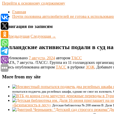
Перейти к основному содержимому
Главная
Почти половина автолюбителей не готова к использова
Навигация по записям
←
Предыдущая
Следующая
→
Голландские активисты подали в суд н
Опубликовано
7 августа, 2024
автором
ТАСС
ГААГА, 7 августа. /ТАСС/. Группа из 11 голландских организа
Запись опубликована автором
ТАСС
в рубрике
ЗОЖ
. Добавьте
More from my site
попытался поджечь два релейных шкафа, однако не смог их взломать. 
«Безопасность в лесу»
Детская библиотека № 208 имени В. Даля 
Дм