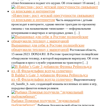
облил бензином и поджег его шурин. Об этом пишет 16 июня […]
«Известия»: рост детской преступности связывают
со вписками и интернетом
Часть инцидентов с детьми
происходит в интернете, однако многие трагедии по-прежнему
связаны с так называемыми «вписками» — неформальными
вечеринками в квартирах и загородных домах. […]
Выращивал для себя: в Ростове полицейские
обнаружили теплицу с марихуаной
Ростовская область,
15 июня 2023. DON24.RU. В Ростове транспортные полицейские
обнаружили теплицу, в которой выращивали марихуану. Об этом
сообщили в пресс-службе управления на транспорте […]
В Baldur’s Gate 3 добавили Фрэнка Рейнольдса
из «В Филадельфии всегда солнечно»
Видеомонтажер
eli_handle_b․wav, создающий мэшапы вселенных из кино и игр,
порадовал фанатов новым роликом.
Рыбаки Поморья получили “ледокольный
рыбокомбинат”
Рыбакам Архангельской области передали