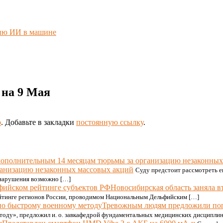
нию ИИ в машине
 на 9 Мая
р
. Добавьте в закладки
постоянную ссылку
.
ганизацию незаконных массовых акций
Суду предстоит рассмотреть е
и нарушения возможно […]
Новосибирская область заняла 
рейтинге регионов России, проводимом Национальным Дельфийским […]
Тревожным людям предложили поп
тоду», предложил и. о. завкафедрой фундаментальных медицинских дисципли