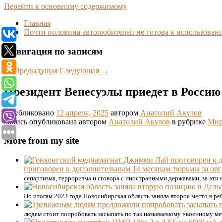
Перейти к основному содержимому
Главная
Почти половина автолюбителей не готова к использова
Навигация по записям
←
Предыдущая
Следующая
→
Президент Венесуэлы приедет в Россию
Опубликовано
12 апреля, 2025
автором
Анатолий Акулов
Запись опубликована автором
Анатолий Акулов
в рубрике
Ми
More from my site
приговорен к дополнительным 14 месяцам тюрьмы за ор
сепартизма, терроризма и сговора с иностранными державами, за эт
По итогам 2023 года Новосибирская область заняла второе место в 
людям стоит попробовать засыпать по так называемому «военному ме