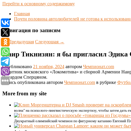
Перейти к основному содержимому
Главная
Почти половина автолюбителей не готова к использова
Навигация по записям
←
Предыдущая
Следующая
→
Наир Тикнизян: я бы пригласил Эдика
Опубликовано
21 ноября, 2024
автором
Чемпионат.com
Защитник московского «Локомотива» и сборной Армении Наир 
Эдуардом Сперцяном.
Запись опубликована автором
Чемпионат.com
в рубрике
Футбо
More from my site
волна" на психолого-лингвистическую экспертизу, чтобы затем дать 
Двукратный олимпийский чемпион по фигурному катанию Евгений Плю