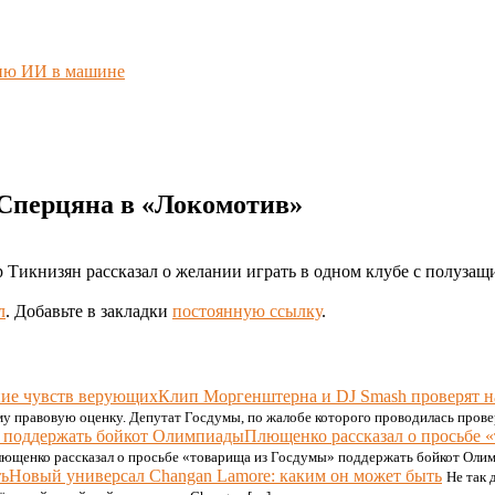
нию ИИ в машине
 Сперцяна в «Локомотив»
Тикнизян рассказал о желании играть в одном клубе с полузащ
л
. Добавьте в закладки
постоянную ссылку
.
Клип Моргенштерна и DJ Smash проверят н
ему правовую оценку. Депутат Госдумы, по жалобе которого проводилась прове
Плющенко рассказал о просьбе 
щенко рассказал о просьбе «товарища из Госдумы» поддержать бойкот Олим
Новый универсал Changan Lamore: каким он может быть
Не так 