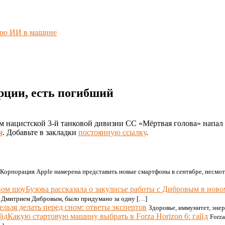
нию ИИ в машине
рции, есть погибший
м нацистской 3-й танковой дивизии СС «Мёртвая голова» напал
я
. Добавьте в закладки
постоянную ссылку
.
Корпорация Apple намерена представить новые смартфоны в сентябре, несмот
Бузова рассказала о закулисье работы с Дибровым в нов
 с Дмитрием Дибровым, было придумано за одну […]
ельзя делать перед сном: ответы экспертов
Здоровье, иммунитет, энер
Какую стартовую машину выбрать в Forza Horizon 6: гайд
Forza