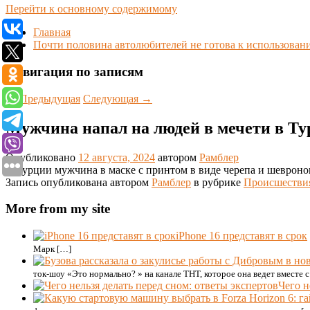
Перейти к основному содержимому
Главная
Почти половина автолюбителей не готова к использова
Навигация по записям
←
Предыдущая
Следующая
→
Мужчина напал на людей в мечети в Ту
Опубликовано
12 августа, 2024
автором
Рамблер
В Турции мужчина в маске с принтом в виде черепа и шевроно
Запись опубликована автором
Рамблер
в рубрике
Происшестви
More from my site
iPhone 16 представят в срок
Марк […]
ток-шоу «Это нормально? » на канале ТНТ, которое она ведет вместе
Чего н