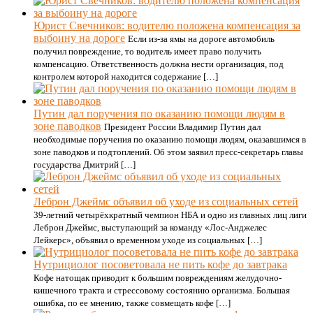
Юрист Свечников: водителю положена компенсация за
выбоину на дороге
Если из-за ямы на дороге автомобиль
получил повреждение, то водитель имеет право получить
компенсацию. Ответственность должна нести организация, под
контролем которой находится содержание […]
Путин дал поручения по оказанию помощи людям в
зоне паводков
Президент России Владимир Путин дал
необходимые поручения по оказанию помощи людям, оказавшимся в
зоне паводков и подтоплений. Об этом заявил пресс-секретарь главы
государства Дмитрий […]
Леброн Джеймс объявил об уходе из социальных сетей
39-летний четырёхкратный чемпион НБА и одно из главных лиц лиги
Леброн Джеймс, выступающий за команду «Лос-Анджелес
Лейкерс», объявил о временном уходе из социальных […]
Нутрициолог посоветовала не пить кофе до завтрака
Кофе натощак приводит к большим повреждениям желудочно-
кишечного тракта и стрессовому состоянию организма. Большая
ошибка, по ее мнению, также совмещать кофе […]