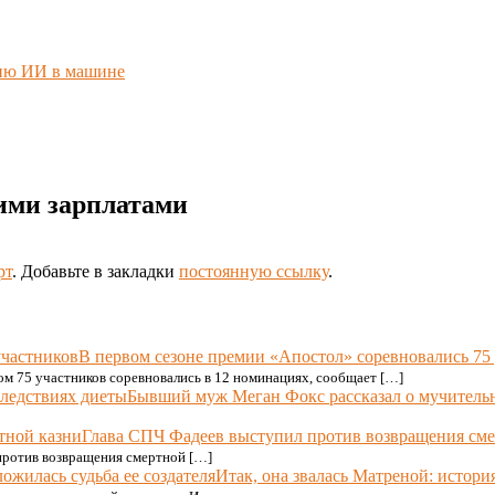
нию ИИ в машине
ими зарплатами
рт
. Добавьте в закладки
постоянную ссылку
.
В первом сезоне премии «Апостол» соревновались 75
ром 75 участников соревновались в 12 номинациях, сообщает […]
Бывший муж Меган Фокс рассказал о мучитель
Глава СПЧ Фадеев выступил против возвращения сме
против возвращения смертной […]
Итак, она звалась Матреной: истори