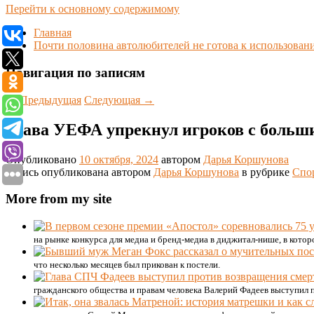
Перейти к основному содержимому
Главная
Почти половина автолюбителей не готова к использова
Навигация по записям
←
Предыдущая
Следующая
→
Глава УЕФА упрекнул игроков с больш
Опубликовано
10 октября, 2024
автором
Дарья Коршунова
Запись опубликована автором
Дарья Коршунова
в рубрике
Спо
More from my site
на рынке конкурса для медиа и бренд-медиа в диджитал-нише, в кото
что несколько месяцев был прикован к постели.
гражданского общества и правам человека Валерий Фадеев выступил 